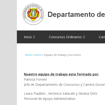
Inicio
Concursos Ordinarios
Car
Se encuentra usted aquí
Inicio
»
Inicio
» Equipo de trabajo y Acciones
Nuestro equipo de trabajo esta formado por:
Patricia Forneri
Jefa de Departamento de Concursos y Carrera Doce
Laura Paullión , Verónica Zalacaín y Silvana Ortiz
Personal de Apoyo Administrativo